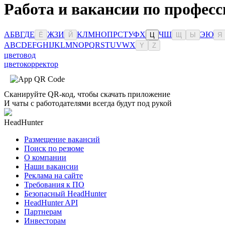
Работа и вакансии по профес
А
Б
В
Г
Д
Е
Ж
З
И
К
Л
М
Н
О
П
Р
С
Т
У
Ф
Х
Ч
Ш
Э
Ю
Ё
Й
Ц
Щ
Ы
Я
A
B
C
D
E
F
G
H
I
J
K
L
M
N
O
P
Q
R
S
T
U
V
W
X
Y
Z
цветовод
цветокорректор
Сканируйте QR-код, чтобы скачать приложение
И чаты с работодателями всегда будут под рукой
HeadHunter
Размещение вакансий
Поиск по резюме
О компании
Наши вакансии
Реклама на сайте
Требования к ПО
Безопасный HeadHunter
HeadHunter API
Партнерам
Инвесторам