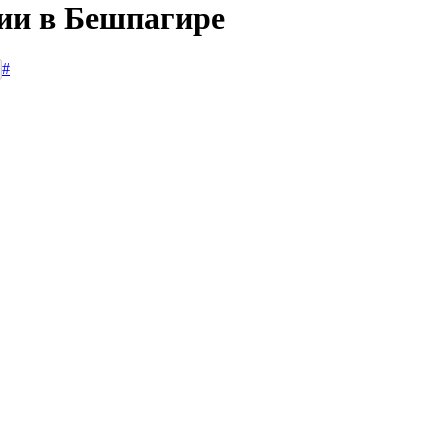
сии в Бешпагире
#