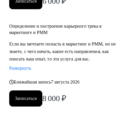
6 000
₽
Записаться
• Middle/senior специалистам в маркетинге и PMM для
получения консультаций по разного рода кейсам, по
выстраиваю карьерного.
Определение и построение карьерного трека в
• Всем, кто точно понимает, что хочет попасть в Digital-
маркетинге и PMM
маркетинг и PMM, но не знает, какие бывают направления,
с чего можно начать, в какую сторону двигаться.
Если вы мечтаете попасть в маркетинг и PMM, но не
знаете, с чего начать, какие есть направления, как
описать ваш опыт, то эта услуга для вас.
Развернуть
Ближайшая запись
7 августа 2026
8 000
₽
Записаться